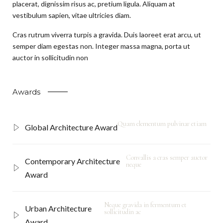
placerat, dignissim risus ac, pretium ligula. Aliquam at
vestibulum sapien, vitae ultricies diam.
Cras rutrum viverra turpis a gravida. Duis laoreet erat arcu, ut
semper diam egestas non. Integer massa magna, porta ut
auctor in sollicitudin non
Awards
Quam elementum pulvinar etiam
Global Architecture Award
Convallis a cras semper auctor
Contemporary Architecture
neque
Award
Neque gravida in fermentum et
Urban Architecture
sollicitudin ac
Award