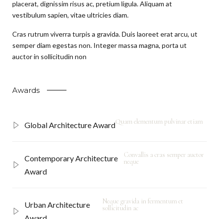
placerat, dignissim risus ac, pretium ligula. Aliquam at
vestibulum sapien, vitae ultricies diam.
Cras rutrum viverra turpis a gravida. Duis laoreet erat arcu, ut
semper diam egestas non. Integer massa magna, porta ut
auctor in sollicitudin non
Awards
Quam elementum pulvinar etiam
Global Architecture Award
Convallis a cras semper auctor
Contemporary Architecture
neque
Award
Neque gravida in fermentum et
Urban Architecture
sollicitudin ac
Award