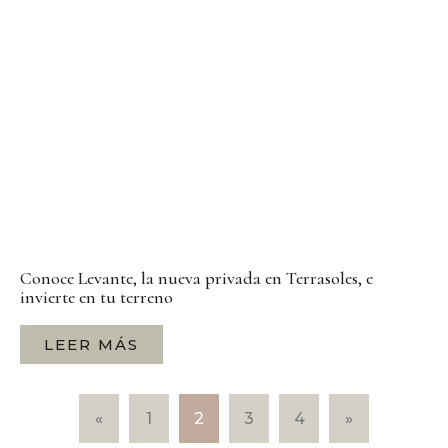
Conoce Levante, la nueva privada en Terrasoles, e
invierte en tu terreno
LEER MÁS
«
1
2
3
4
»