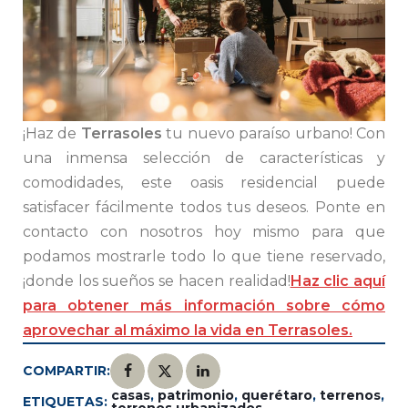
¡Haz de
Terrasoles
tu nuevo paraíso urbano! Con
una inmensa selección de características y
comodidades, este oasis residencial puede
satisfacer fácilmente todos tus deseos. Ponte en
contacto con nosotros hoy mismo para que
podamos mostrarle todo lo que tiene reservado,
¡donde los sueños se hacen realidad!
Haz clic aquí
para obtener más información sobre cómo
aprovechar al máximo la vida en Terrasoles.
COMPARTIR:
casas
,
patrimonio
,
querétaro
,
terrenos
,
ETIQUETAS:
terrenos urbanizados