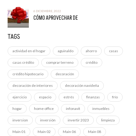
6 DICIEMBRE, 2022
CÓMO APROVECHAR DE
TAGS
actividad en el hogar
aguinaldo
ahorro
casas
casas crédito
comprar terreno
crédito
crédito hipotecario
decoración
decoración de interiores
decoración navideña
ejercicio
espacio
estrés
finanzas
frío
hogar
home office
infonavit
inmuebles
inversion
inversión
invertir 2023
limpieza
Main 01
Main 02
Main 06
Main 08