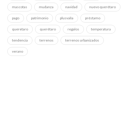
mascotas
mudanza
navidad
nuevo querétaro
pago
patrimonio
plusvalía
préstamo
queretaro
querétaro
regalos
temperatura
tendencia
terrenos
terrenos urbanizados
verano
ADS BANNER