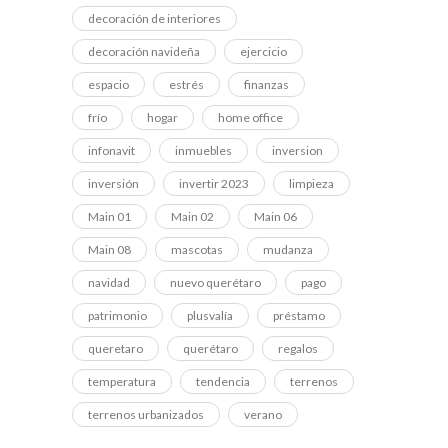
decoración de interiores
decoración navideña
ejercicio
espacio
estrés
finanzas
frío
hogar
home office
infonavit
inmuebles
inversion
inversión
invertir 2023
limpieza
Main 01
Main 02
Main 06
Main 08
mascotas
mudanza
navidad
nuevo querétaro
pago
patrimonio
plusvalía
préstamo
queretaro
querétaro
regalos
temperatura
tendencia
terrenos
terrenos urbanizados
verano