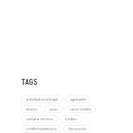
15 NOVIEMBRE, 2022
CONOCE LAS NUEVAS
6 DICIEMBRE, 2022
CÓMO APROVECHAR DE
TAGS
actividad en el hogar
aguinaldo
ahorro
casas
casas crédito
comprar terreno
crédito
crédito hipotecario
decoración