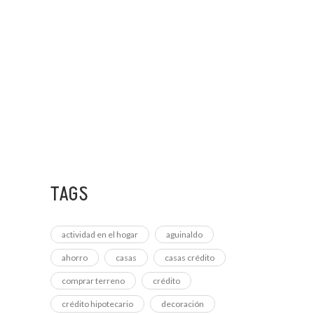
15 NOVIEMBRE, 2022
CONOCE LAS NUEVAS
6 DICIEMBRE, 2022
CÓMO APROVECHAR DE
TAGS
actividad en el hogar
aguinaldo
ahorro
casas
casas crédito
comprar terreno
crédito
crédito hipotecario
decoración