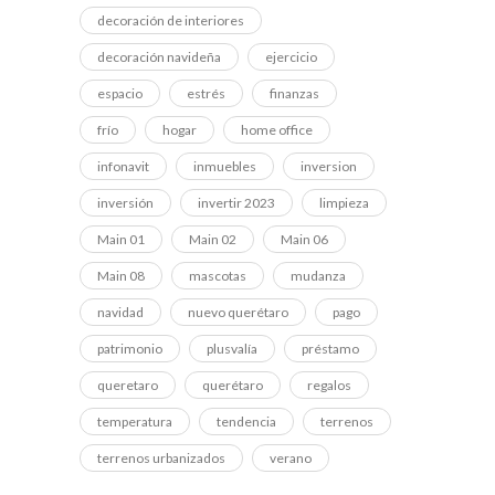
decoración de interiores
decoración navideña
ejercicio
espacio
estrés
finanzas
frío
hogar
home office
infonavit
inmuebles
inversion
inversión
invertir 2023
limpieza
Main 01
Main 02
Main 06
Main 08
mascotas
mudanza
navidad
nuevo querétaro
pago
patrimonio
plusvalía
préstamo
queretaro
querétaro
regalos
temperatura
tendencia
terrenos
terrenos urbanizados
verano