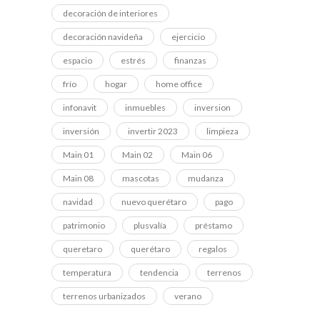
decoración de interiores
decoración navideña
ejercicio
espacio
estrés
finanzas
frío
hogar
home office
infonavit
inmuebles
inversion
inversión
invertir 2023
limpieza
Main 01
Main 02
Main 06
Main 08
mascotas
mudanza
navidad
nuevo querétaro
pago
patrimonio
plusvalía
préstamo
queretaro
querétaro
regalos
temperatura
tendencia
terrenos
terrenos urbanizados
verano