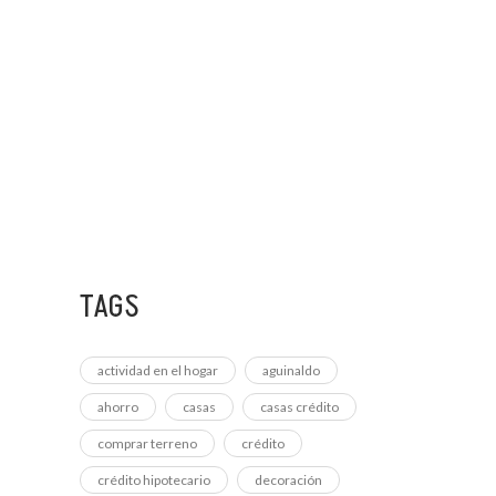
15 NOVIEMBRE, 2022
CONOCE LAS NUEVAS
6 DICIEMBRE, 2022
CÓMO APROVECHAR DE
TAGS
actividad en el hogar
aguinaldo
ahorro
casas
casas crédito
comprar terreno
crédito
crédito hipotecario
decoración