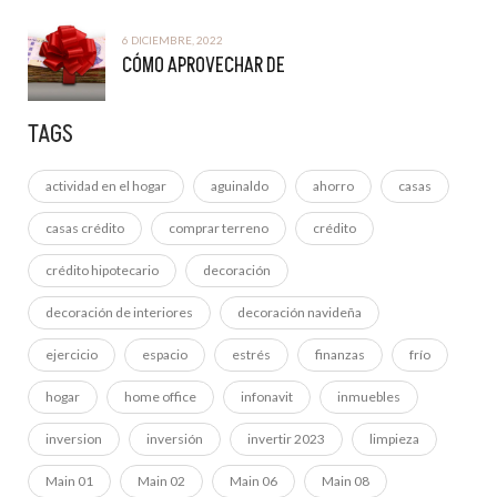
6 DICIEMBRE, 2022
CÓMO APROVECHAR DE
TAGS
actividad en el hogar
aguinaldo
ahorro
casas
casas crédito
comprar terreno
crédito
crédito hipotecario
decoración
decoración de interiores
decoración navideña
ejercicio
espacio
estrés
finanzas
frío
hogar
home office
infonavit
inmuebles
inversion
inversión
invertir 2023
limpieza
Main 01
Main 02
Main 06
Main 08