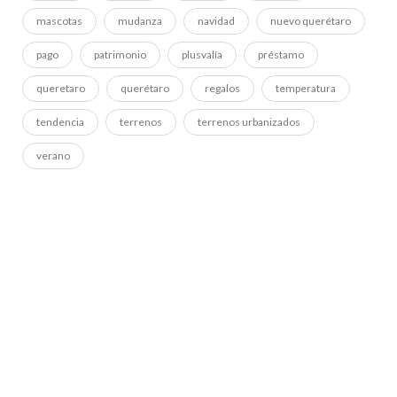
mascotas
mudanza
navidad
nuevo querétaro
pago
patrimonio
plusvalía
préstamo
queretaro
querétaro
regalos
temperatura
tendencia
terrenos
terrenos urbanizados
verano
ADS BANNER