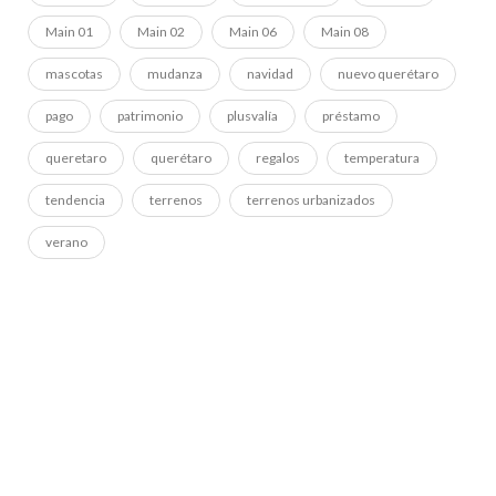
Main 01
Main 02
Main 06
Main 08
mascotas
mudanza
navidad
nuevo querétaro
pago
patrimonio
plusvalía
préstamo
queretaro
querétaro
regalos
temperatura
tendencia
terrenos
terrenos urbanizados
verano