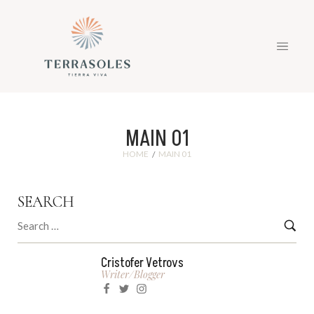
MAIN 01
HOME
MAIN 01
/
SEARCH
Cristofer Vetrovs
Writer/blogger