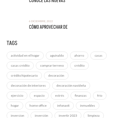
CONOCE LAS NUEVAS
6 DICIEMBRE, 2022
CÓMO APROVECHAR DE
TAGS
actividad en el hogar
aguinaldo
ahorro
casas
casas crédito
comprar terreno
crédito
crédito hipotecario
decoración
decoración de interiores
decoración navideña
ejercicio
espacio
estrés
finanzas
frío
hogar
home office
infonavit
inmuebles
inversion
inversión
invertir 2023
limpieza