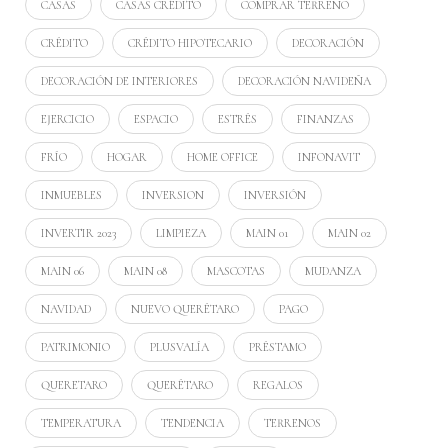
CASAS
CASAS CRÉDITO
COMPRAR TERRENO
CRÉDITO
CRÉDITO HIPOTECARIO
DECORACIÓN
DECORACIÓN DE INTERIORES
DECORACIÓN NAVIDEÑA
EJERCICIO
ESPACIO
ESTRÉS
FINANZAS
FRÍO
HOGAR
HOME OFFICE
INFONAVIT
INMUEBLES
INVERSION
INVERSIÓN
INVERTIR 2023
LIMPIEZA
MAIN 01
MAIN 02
MAIN 06
MAIN 08
MASCOTAS
MUDANZA
NAVIDAD
NUEVO QUERÉTARO
PAGO
PATRIMONIO
PLUSVALÍA
PRÉSTAMO
QUERETARO
QUERÉTARO
REGALOS
TEMPERATURA
TENDENCIA
TERRENOS