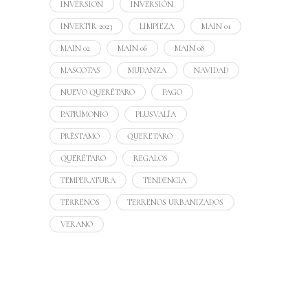
INVERSION
INVERSIÓN
INVERTIR 2023
LIMPIEZA
MAIN 01
MAIN 02
MAIN 06
MAIN 08
MASCOTAS
MUDANZA
NAVIDAD
NUEVO QUERÉTARO
PAGO
PATRIMONIO
PLUSVALÍA
PRÉSTAMO
QUERETARO
QUERÉTARO
REGALOS
TEMPERATURA
TENDENCIA
TERRENOS
TERRENOS URBANIZADOS
VERANO