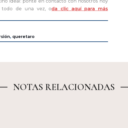
ino ideal: ponte en contacto con nosotros hoy
lo todo de una vez, o
da clic aquí para más
rsión
,
queretaro
NOTAS RELACIONADAS