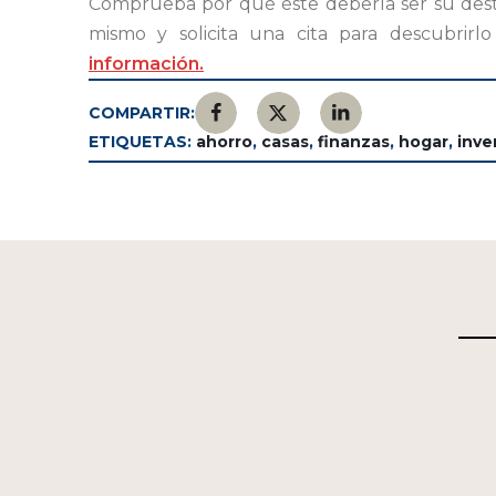
Comprueba por qué éste debería ser su dest
mismo y solicita una cita para descubrir
información.
COMPARTIR:
ETIQUETAS:
ahorro
,
casas
,
finanzas
,
hogar
,
inve