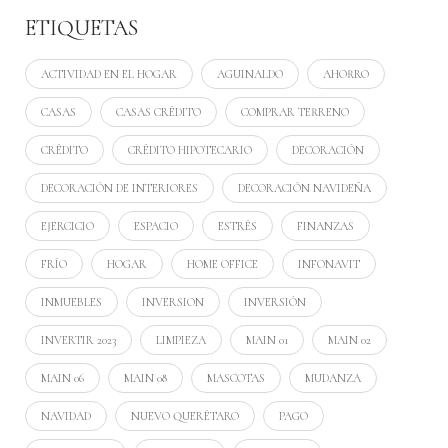
ETIQUETAS
ACTIVIDAD EN EL HOGAR
AGUINALDO
AHORRO
CASAS
CASAS CRÉDITO
COMPRAR TERRENO
CRÉDITO
CRÉDITO HIPOTECARIO
DECORACIÓN
DECORACIÓN DE INTERIORES
DECORACIÓN NAVIDEÑA
EJERCICIO
ESPACIO
ESTRÉS
FINANZAS
FRÍO
HOGAR
HOME OFFICE
INFONAVIT
INMUEBLES
INVERSION
INVERSIÓN
INVERTIR 2023
LIMPIEZA
MAIN 01
MAIN 02
MAIN 06
MAIN 08
MASCOTAS
MUDANZA
NAVIDAD
NUEVO QUERÉTARO
PAGO