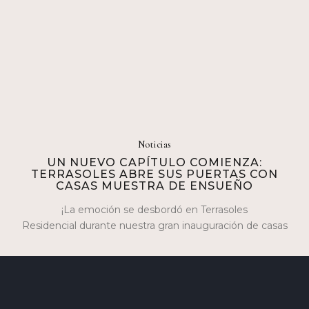
Noticias
UN NUEVO CAPÍTULO COMIENZA:
TERRASOLES ABRE SUS PUERTAS CON
CASAS MUESTRA DE ENSUEÑO
¡La emoción se desbordó en Terrasoles
Residencial durante nuestra gran inauguración de casas
muestra los días 17 y 18 de febrero! Fue…