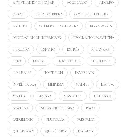
ACTIVIDAD EN EL HOGAR
AGUINALDO
AHORRO
CASAS
CASAS CRÉDITO
COMPRAR TERRENO
CRÉDITO
CRÉDITO HIPOTECARIO
DECORACIÓN
DECORACIÓN DE INTERIORES
DECORACIÓN NAVIDEÑA
EJERCICIO
ESPACIO
ESTRÉS
FINANZAS
FRÍO
HOGAR
HOME OFFICE
INFONAVIT
INMUEBLES
INVERSION
INVERSIÓN
INVERTIR 2023
LIMPIEZA
MAIN 01
MAIN 02
MAIN 06
MAIN 08
MASCOTAS
MUDANZA
NAVIDAD
NUEVO QUERÉTARO
PAGO
PATRIMONIO
PLUSVALÍA
PRÉSTAMO
QUERETARO
QUERÉTARO
REGALOS