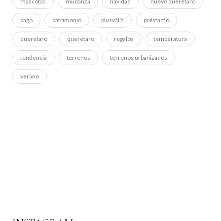
mascotas
mudanza
navidad
nuevo querétaro
pago
patrimonio
plusvalía
préstamo
queretaro
querétaro
regalos
temperatura
tendencia
terrenos
terrenos urbanizados
verano
ADS BANNER