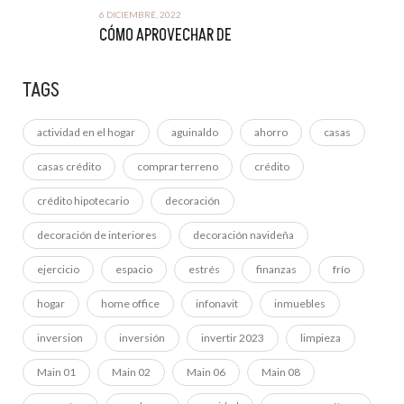
6 DICIEMBRE, 2022
CÓMO APROVECHAR DE
TAGS
actividad en el hogar
aguinaldo
ahorro
casas
casas crédito
comprar terreno
crédito
crédito hipotecario
decoración
decoración de interiores
decoración navideña
ejercicio
espacio
estrés
finanzas
frío
hogar
home office
infonavit
inmuebles
inversion
inversión
invertir 2023
limpieza
Main 01
Main 02
Main 06
Main 08