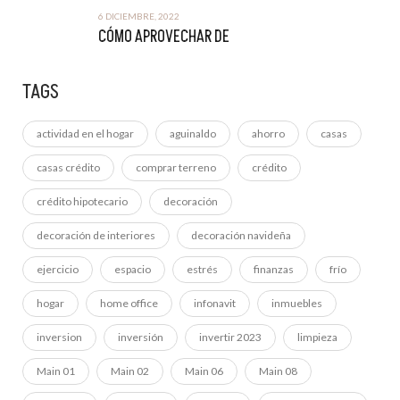
6 DICIEMBRE, 2022
CÓMO APROVECHAR DE
TAGS
actividad en el hogar
aguinaldo
ahorro
casas
casas crédito
comprar terreno
crédito
crédito hipotecario
decoración
decoración de interiores
decoración navideña
ejercicio
espacio
estrés
finanzas
frío
hogar
home office
infonavit
inmuebles
inversion
inversión
invertir 2023
limpieza
Main 01
Main 02
Main 06
Main 08