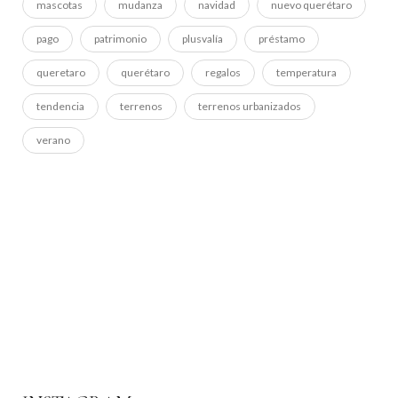
mascotas
mudanza
navidad
nuevo querétaro
pago
patrimonio
plusvalía
préstamo
queretaro
querétaro
regalos
temperatura
tendencia
terrenos
terrenos urbanizados
verano
ADS BANNER